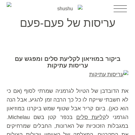
דלג
לדלג
תפריט
לתוכן
לניווט
עריסות של פעם-פעם
השכרת עריסה
עריסות מעוצבות למכירה
השכרת עריסה לאירוע
עריסה יד2
ביקור במוזיאון לקליעת סלים ומפגש עם
עגלות בובה
עריסות עתיקות
אקססוריז
הבלוג
אודות shushu
את הדובדבן של הטיול לגרמניה שמרתי לסוף (אם כי
צרי קשר
לא חשבתי שייקח לו כל כך הרבה זמן להגיע, אבל הנה
הוא כאן). ביום קריר אבל שטוף שמש ביקרנו במוזיאון
הגרמני ל
קליעת סלים
בכפר קטן בשם Michelau.
במגבלות הזכוכיות של הארונות, החבלים שמרחיקים
את הסקרנים, המצלמה של האייפון ויכולות הצילום