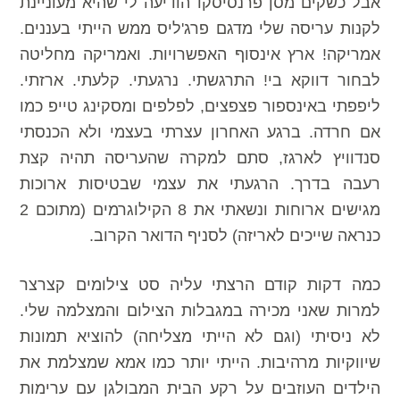
אבל כשקים מסן פרנסיסקו הודיעה לי שהיא מעוניינת
לקנות עריסה שלי מדגם פרג'ליס ממש הייתי בעננים.
אמריקה! ארץ אינסוף האפשרויות. ואמריקה מחליטה
לבחור דווקא בי! התרגשתי. נרגעתי. קלעתי. ארזתי.
ליפפתי באינספור פצפצים, לפלפים ומסקינג טייפ כמו
אם חרדה. ברגע האחרון עצרתי בעצמי ולא הכנסתי
סנדוויץ לארגז, סתם למקרה שהעריסה תהיה קצת
רעבה בדרך. הרגעתי את עצמי שבטיסות ארוכות
מגישים ארוחות ונשאתי את 8 הקילוגרמים (מתוכם 2
כנראה שייכים לאריזה) לסניף הדואר הקרוב.
כמה דקות קודם הרצתי עליה סט צילומים קצרצר
למרות שאני מכירה במגבלות הצילום והמצלמה שלי.
לא ניסיתי (וגם לא הייתי מצליחה) להוציא תמונות
שיווקיות מרהיבות. הייתי יותר כמו אמא שמצלמת את
הילדים העוזבים על רקע הבית המבולגן עם ערימות