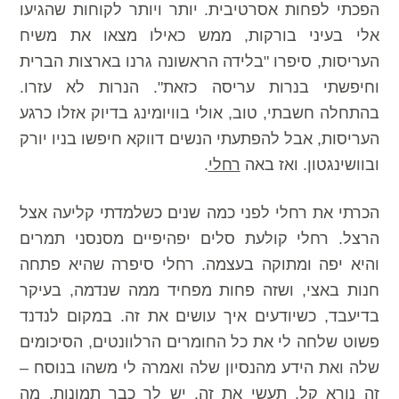
הפכתי לפחות אסרטיבית. יותר ויותר לקוחות שהגיעו
אלי בעיני בורקות, ממש כאילו מצאו את משיח
העריסות, סיפרו "בלידה הראשונה גרנו בארצות הברית
וחיפשתי בנרות עריסה כזאת". הנרות לא עזרו.
בהתחלה חשבתי, טוב, אולי בוויומינג בדיוק אזלו כרגע
העריסות, אבל להפתעתי הנשים דווקא חיפשו בניו יורק
ובוושינגטון. ואז באה
רחלי
.
הכרתי את רחלי לפני כמה שנים כשלמדתי קליעה אצל
הרצל. רחלי קולעת סלים יפהיפיים מסנסני תמרים
והיא יפה ומתוקה בעצמה. רחלי סיפרה שהיא פתחה
חנות באצי, ושזה פחות מפחיד ממה שנדמה, בעיקר
בדיעבד, כשיודעים איך עושים את זה. במקום לנדנד
פשוט שלחה לי את כל החומרים הרלוונטים, הסיכומים
שלה ואת הידע מהנסיון שלה ואמרה לי משהו בנוסח –
זה נורא קל, תעשי את זה, יש לך כבר תמונות, מה