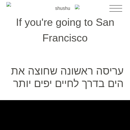
דלג
לדלג
תפריט
לתוכן
לניווט
If you're going to San
השכרת עריסה
עריסות מעוצבות למכירה
Francisco
השכרת עריסה לאירוע
עריסה יד2
עגלות בובה
אקססוריז
עריסה ראשונה שחוצה את
הבלוג
אודות shushu
הים בדרך לחיים יפים יותר
צרי קשר