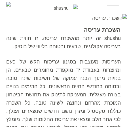
דלג
לדלג
תפריט
לתוכן
לניווט
השכרת עריסה
השכרת עריסה
עריסות מעוצבות למכירה
shushu זה יותר מהשכרת עריסה. זו חווית שינה
השכרת עריסה לאירוע
בעריסה אקולוגית, טבעית ובטוחה בליווי של בוטיק.
עריסה יד2
עגלות בובה
העריסות מעוצבות בסגנון עריסות הקש של פעם
אקססוריז
ומיוצרות בעבודת יד מוקפדת מחומרים טבעיים. הן
הבלוג
בנויות מתוך הבנה עמוקה של חשיבות שינה טובה
אודות shushu
צרי קשר
ובטוחה בחודשי החיים הראשונים. כל הדגמים בנויים
בצורה מעגלית, המעניקה לתינוק את תחושת הביטחון
המוכרת מהרחם ונחוצה לשינה טובה. כל השכרה
כוללת טקסטיל ומזרן נושם חדשים שנשארים אצלך.
לכי אחר הלב ומצאי את עריסת החלומות שלך. מומלץ