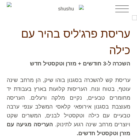
דלג
לדלג
תפריט
לתוכן
לניווט
השכרת עריסה
עריסת פרג'ליס בהיר עם
עריסות מעוצבות למכירה
השכרת עריסה לאירוע
כילה
עריסה יד2
עגלות בובה
השכרה ל-3 חודשים + מזרן וטקסטיל חדש
אקססוריז
הבלוג
עריסת קש להשכרה בסגנון בוהו שיק, הן מרחב שינה
אודות shushu
עוטף, בטוח ונוח. העריסות קלועות בארץ בעבודת יד
צרי קשר
מחומרים טבעיים, נקיים מלקה ורעלים. העריסה
מעוצבת בסגנון אירופאי קלאסי המשלב ענפי ערבה
טבעיים עם כילה וטקסטיל לבנים, המשרים שקט
ויוצרים מרחב שינה רגוע לתינוק.
העריסה מגיעה עם
מזרן וטקסטיל חדשים.