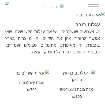
דלג
לדלג
תפריט
לתוכן
לניווט
השכרת עריסה
עגלות בובה
עריסות מעוצבות למכירה
יש צעצועים שנשכחים, ויש את עגלות הקש שלנו, שאי
השכרת עריסה לאירוע
אפשר להוריד מהן את הידיים. הן מיוצרות בארץ
עריסה יד2
בעבודת יד מוקפדת, מחומרים טבעיים ועמידים,
עגלות בובה
ומבטיחות שנים רבות של משחק והנאה.
אקססוריז
הבלוג
אודות shushu
צרי קשר
עגלת קש לבובה
עגלת בובה מעץ ורטאן
₪
700
₪
700