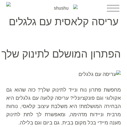
דלג
לדלג
תפריט
לתוכן
לניווט
עריסה קלאסית עם גלגלים
השכרת עריסה
עריסות מעוצבות למכירה
השכרת עריסה לאירוע
עריסה יד2
הפתרון המושלם לתינוק שלך
עגלות בובה
אקססוריז
הבלוג
אודות shushu
צרי קשר
מחפשת פתרון נוח ונייד לתינוק שלך? כזה שהוא גם
אקולוגי וגם פונקציונלי? עריסה קלועה עם גלגלים היא
הבחירה המושלמת! היא משלבת עיצוב קלאסי, נוחות
מרבית וניידות מדהימה, ומאפשרת לך לתת לתינוק
מענה מיידי בכל מקום בבית. גם ביום וגם בלילה.