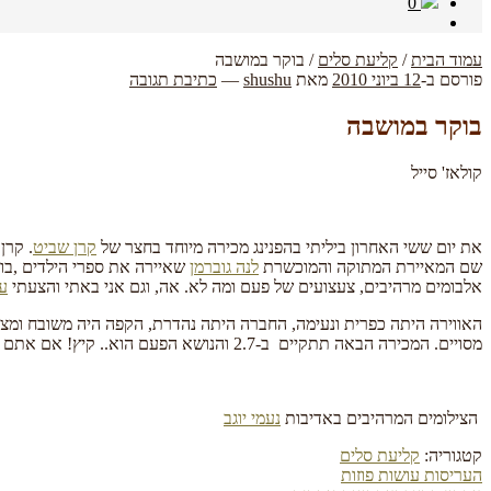
0
עמוד הבית
/
קליעת סלים
/
בוקר במושבה
פורסם ב-
12 ביוני 2010
מאת
shushu
—
כתיבת תגובה
בוקר במושבה
קולאז' סייל
את יום ששי האחרון ביליתי בהפנינג מכירה מיוחד בחצר של
קרן שביט
. קרן
שם המאיירת המתוקה והמוכשרת
לנה גוברמן
שאיירה את ספרי הילדים ,בועו
אלבומים מרהיבים, צעצועים של פעם ומה לא. אה, וגם אני באתי והצעתי
ע
האווירה היתה כפרית ונעימה, החברה היתה נהדרת, הקפה היה משובח ומצב
מסויים. המכירה הבאה תתקיים ב-2.7 והנושא הפעם הוא.. קיץ! אם אתם גרים באזור, צאו לשוח במושבה הציורית ובקרו בחצר של קרן.
הצילומים המרהיבים באדיבות
נעמי יוגב
קטגוריה:
קליעת סלים
הפוסט
העריסות עושות פוזות