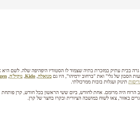
 גרה בבית עתיק במזכרת בתיה שצמוד לו הסטודיו היפהיפה שלה. לשם היא א
ת הסבון של גלי" ואת "ברחוב ירמיהו", היו גם
מנואלה
,
Kido
,
נוקיל'ה
,
gen
ריסות
תינוק ועגלות בובות ממרכולתי.
 הרוח היה מרומם. אחת לחודש, ביום ששי הראשון בכל חודש, קרן פותחת 