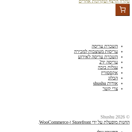
ניווט
הפוסט
הקודם:
עקרון הרצף ועקרונות אחרים
הבא:
השכרת עריסה
עריסות מעוצבות למכירה
השכרת עריסה לאירוע
עריסה יד2
עגלות בובה
אקססוריז
הבלוג
אודות shushu
צרי קשר
© Shushu 2026
החנות מופעלת על ידי Storefront ו-WooCommerce
.