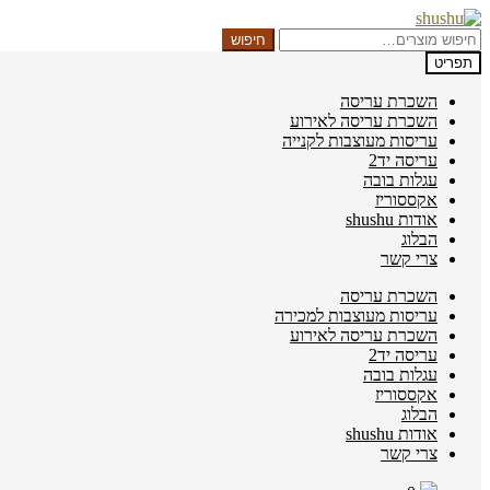
דלג
לדלג
לתוכן
לניווט
חיפוש
חיפוש
עבור:
תפריט
השכרת עריסה
השכרת עריסה לאירוע
עריסות מעוצבות לקנייה
עריסה יד2
עגלות בובה
אקססוריז
אודות shushu
הבלוג
צרי קשר
השכרת עריסה
עריסות מעוצבות למכירה
השכרת עריסה לאירוע
עריסה יד2
עגלות בובה
אקססוריז
הבלוג
אודות shushu
צרי קשר